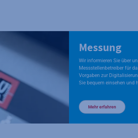
Messung
Wir informieren Sie über u
Messstellenbetreiber für d
Vorgaben zur Digitalisierun
Sie bequem einsehen und h
Mehr erfahren