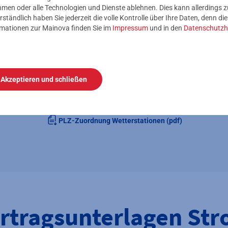
nehmen oder alle Technologien und Dienste ablehnen. Dies kann allerdings
Allgemeine Download
rständlich haben Sie jederzeit die volle Kontrolle über Ihre Daten, denn di
rmationen zur Mainova finden Sie im
Impressum
und in den
Datenschutzh
ht Ihrer fachlichen Ansprechpartner und der Kontaktdaten sowie
bequemen Download.
Akzeptieren und schließen
nblatt Verteilnetzbetreiber Strom
Formular zur Pflichtmeldung 
PLZ-Zuordnung Wetterstationen (pdf)
rtragsunterlagen St