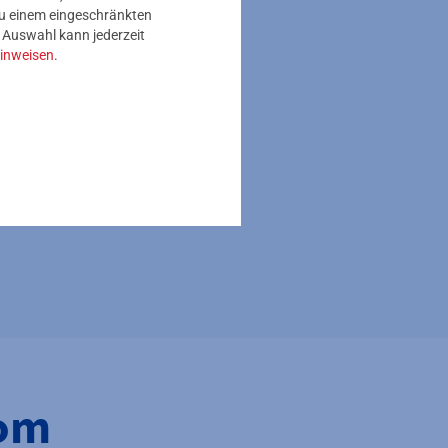
 zu einem eingeschränkten
s
e Auswahl kann jederzeit
inweisen
.
 weitere Dokumente zum
nach KWKG 2025
rom