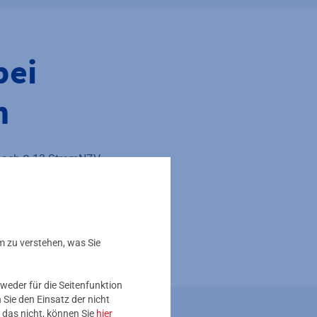
bei
n
 nach § 13 StromNZV
fbar.
m zu verstehen, was Sie
weder für die Seitenfunktion
Sie den Einsatz der nicht
 das nicht, können Sie
hier