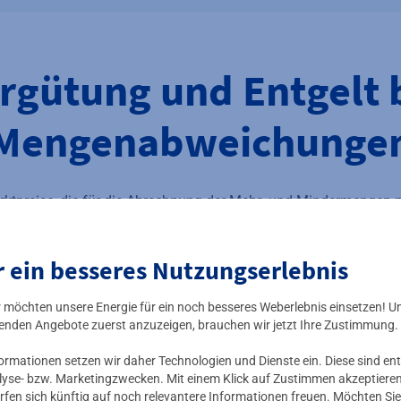
rgütung und Entgelt 
Mengenabweichunge
rktpreise, die für die Abrechnung der Mehr- und Mindermengen
ngezogen werden, sind über den folgenden Link beim BDEW abru
Mehr-/Mindermengenabrechnung Strom | BDEW
r ein besseres Nutzungserlebnis
ir möchten unsere Energie für ein noch besseres Weberlebnis einsetzen! U
enden Angebote zuerst anzuzeigen, brauchen wir jetzt Ihre Zustimmung.
mationen setzen wir daher Technologien und Dienste ein. Diese sind ent
lyse- bzw. Marketingzwecken. Mit einem Klick auf Zustimmen akzeptieren 
rfen sich künftig auf noch relevantere Informationen freuen. Möchten Sie