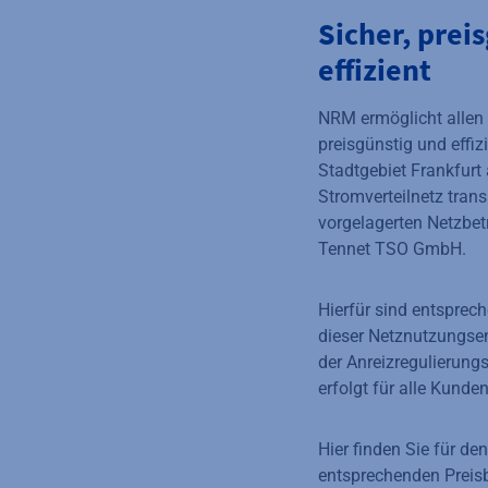
Sicher, prei
effizient
NRM ermöglicht allen 
preisgünstig und effiz
Stadtgebiet Frankfurt
Stromverteilnetz trans
vorgelagerten Netzbet
Tennet TSO GmbH.
Hierfür sind entsprec
dieser Netznutzungse
der Anreizregulierung
erfolgt für alle Kunde
Hier finden Sie für d
entsprechenden Preisb