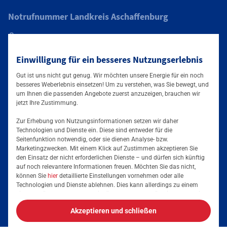
Notrufnummer Landkreis Aschaffenburg
0800 6246773
Einwilligung für ein besseres Nutzungserlebnis
Gut ist uns nicht gut genug. Wir möchten unsere Energie für ein noch
besseres Weberlebnis einsetzen! Um zu verstehen, was Sie bewegt, und
Folgen Sie uns auf
um Ihnen die passenden Angebote zuerst anzuzeigen, brauchen wir
jetzt Ihre Zustimmung.
Zur Erhebung von Nutzungsinformationen setzen wir daher
Technologien und Dienste ein. Diese sind entweder für die
Seitenfunktion notwendig, oder sie dienen Analyse- bzw.
Marketingzwecken. Mit einem Klick auf Zustimmen akzeptieren Sie
den Einsatz der nicht erforderlichen Dienste – und dürfen sich künftig
auf noch relevantere Informationen freuen. Möchten Sie das nicht,
können Sie
hier
detaillierte Einstellungen vornehmen oder alle
Technologien und Dienste ablehnen. Dies kann allerdings zu einem
Services & Informationen
eingeschränkten Nutzererlebnis führen. Selbstverständlich haben Sie
jederzeit die volle Kontrolle über Ihre Daten, denn die Auswahl kann
Akzeptieren und schließen
jederzeit geändert werden. Weitere Informationen zur Mainova finden
Informationspflicht
Sie im
Impressum
und in den
Datenschutzhinweisen
.