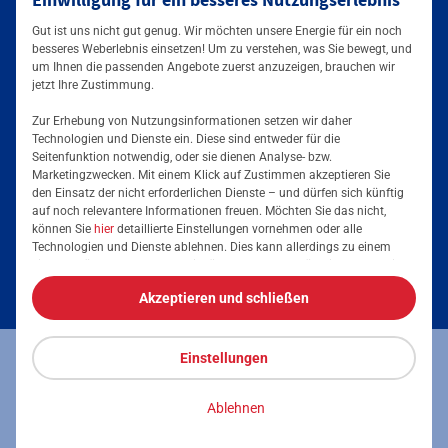
Gut ist uns nicht gut genug. Wir möchten unsere Energie für ein noch
besseres Weberlebnis einsetzen! Um zu verstehen, was Sie bewegt, und
Folgen Sie uns auf
um Ihnen die passenden Angebote zuerst anzuzeigen, brauchen wir
jetzt Ihre Zustimmung.
Zur Erhebung von Nutzungsinformationen setzen wir daher
Technologien und Dienste ein. Diese sind entweder für die
Seitenfunktion notwendig, oder sie dienen Analyse- bzw.
Marketingzwecken. Mit einem Klick auf Zustimmen akzeptieren Sie
den Einsatz der nicht erforderlichen Dienste – und dürfen sich künftig
auf noch relevantere Informationen freuen. Möchten Sie das nicht,
können Sie
hier
detaillierte Einstellungen vornehmen oder alle
Technologien und Dienste ablehnen. Dies kann allerdings zu einem
Services & Informationen
eingeschränkten Nutzererlebnis führen. Selbstverständlich haben Sie
jederzeit die volle Kontrolle über Ihre Daten, denn die Auswahl kann
Akzeptieren und schließen
jederzeit geändert werden. Weitere Informationen zur Mainova finden
Informationspflicht
Sie im
Impressum
und in den
Datenschutzhinweisen
.
Gleichbehandlungsberichte
Einstellungen
Barrierefreiheit
Datenschutz
Impressum
S/MIME Zertifikate
Ablehnen
© 2026 NRM Netzdienste Rhein-Main GmbH
Kontakt/Anfahrt